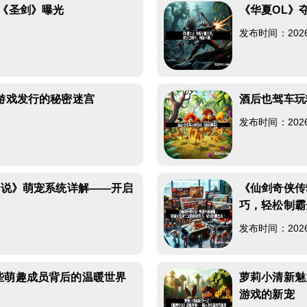
游《圣剑》曝光
《华夏OL》
发布时间：2026-0
，游戏发行的秘密迷宫
酒后也驾车玩
发布时间：2026-0
传说》萌宠系统详解——开启
《仙剑奇侠传
巧，轻松制霸
发布时间：2026-0
些萌趣成员背后的温暖世界
萝莉小清新魅
游戏的新宠