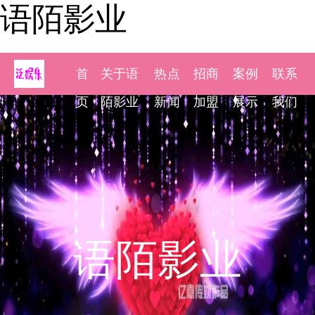
语陌影业
首
关于语
热点
招商
案例
联系
页
陌影业
新闻
加盟
展示
我们
语陌影业